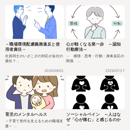
－職場環境配慮義務違反と使
心が軽くなる第一歩 ～認知
用者責任－
行動療法～
社員同士のいざこざの対応が会社の
－ 感情・思考・行動・身体反応の
責任？…
関係 …
2026/08/01
2026/07/17
育児のメンタルヘルス
ソーシャルペイン ～人はな
ぜ「心が痛む」と感じるのか
～子育て世代を支えるための職場支
～
援～ …