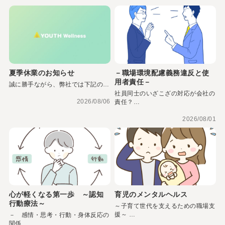
夏季休業のお知らせ
－職場環境配慮義務違反と使
用者責任－
誠に勝手ながら、弊社では下記の…
社員同士のいざこざの対応が会社の
2026/08/06
責任？…
2026/08/01
心が軽くなる第一歩 ～認知
育児のメンタルヘルス
行動療法～
～子育て世代を支えるための職場支
援～ …
－ 感情・思考・行動・身体反応の
関係 …