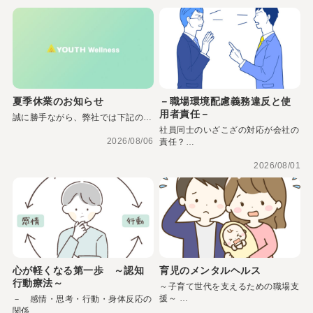
夏季休業のお知らせ
－職場環境配慮義務違反と使
用者責任－
誠に勝手ながら、弊社では下記の…
社員同士のいざこざの対応が会社の
2026/08/06
責任？…
2026/08/01
心が軽くなる第一歩 ～認知
育児のメンタルヘルス
行動療法～
～子育て世代を支えるための職場支
援～ …
－ 感情・思考・行動・身体反応の
関係 …