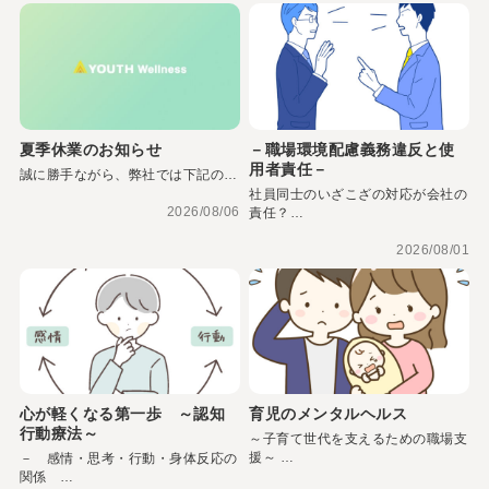
夏季休業のお知らせ
－職場環境配慮義務違反と使
用者責任－
誠に勝手ながら、弊社では下記の…
社員同士のいざこざの対応が会社の
2026/08/06
責任？…
2026/08/01
心が軽くなる第一歩 ～認知
育児のメンタルヘルス
行動療法～
～子育て世代を支えるための職場支
援～ …
－ 感情・思考・行動・身体反応の
関係 …