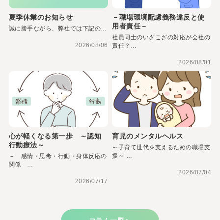
夏季休業のお知らせ
－職場環境配慮義務違反と使
用者責任－
誠に勝手ながら、弊社では下記の…
社員同士のいざこざの対応が会社の
2026/08/06
責任？…
2026/08/01
心が軽くなる第一歩 ～認知
育児のメンタルヘルス
行動療法～
～子育て世代を支えるための職場支
援～ …
－ 感情・思考・行動・身体反応の
関係 …
2026/07/04
2026/07/17