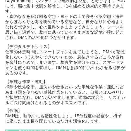
Daydreaming、ポジティブで建設的な空想）と呼びます。PCD
には、脳の集中状態を解除し、心を緩める効果的が期待できま
す。
・森のなかを駆け回る空想・ヨットの上で寝そべる空想・海岸
からぼんやりと海を眺めている空想など、自分なりに心地よく
なれる想像をし、心の世界をさまよってみましょう。シーンを
思い描く過程で、脳内に眠っているさまざまな記憶が呼び起こ
され、DMNの活性化につながります。
【デジタルデトックス】
仕事の休憩時間にスマートフォンを見てしまうと、DMNが活性
化しない（ぼんやりできない）ため、息抜きするどころか疲れ
を余計にためてしまいます。脳疲労を避けるには、スマートフ
ォンを使う時間を管理し、DMNを意識的に活性化させる必要が
あるのです。
【単純な作業・運動】
掃除や洗濯物干、皿洗いや散歩といった単純な作業・運動など
あまり頭を使わない単純作業をしていると、自然とぼんやりし
た状態になれ、DMNが活性化します。運動の場合も、リズミカ
ルに長時間続けられるものがオススメです。
【仮眠】
DMNは、睡眠中にも活性化します。15分程度の昼寝や、椅子
に座ったまま目を閉じているだけも活性化します。