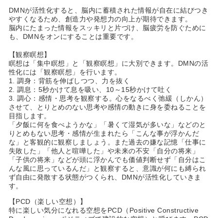
DMNが活性化すると、脳内に蓄積された情報が自在に結びつき
やすくなるため、創造力や発想力の向上が期待できます。
脳内にたまった情報をスッキリと片づけ、脳疲労を防ぐために
も、DMNをオンにすることは重要です。
【観察瞑想】
瞑想は「集中瞑想」と「観察瞑想」に大別できます。DMNの活
性化には「観察瞑想」を行います。
1. 調身：背筋を伸ばしつつ、力を抜く
2. 調息：5秒かけて息を吸い、10～15秒かけて吐く
3. 調心：感情・思考を観察する。心をなるべく弛緩（しかん）
させて、とりとめのない思考や感情の動きに身を委ねることを
目指します。
「夕飯に何を食べようかな」「暑くて湿気が多いな」などのと
りとめもない思考・感情が生まれたら「こんな事が浮かんだ
な」と客観的に観察しましょう。また過去の嫌な記憶「仕事に
失敗した」「他人と喧嘩した」や未来の不安「自分の将来」
「子供の将来」などが頭に浮かんでも価値判断せず「自分はこ
んな風に思っているんだ」と観察すると、意識が何にも縛られ
ず自由に発散する状態がつくられ、DMNが活性化していきま
す。
【PCD（楽しい空想）】
特に楽しい気分になれる空想をPCD（Positive Constructive