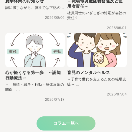
夏季休業のお知らせ
－職場環境配慮義務違反と使
用者責任－
誠に勝手ながら、弊社では下記の…
社員同士のいざこざの対応が会社の
2026/08/06
責任？…
2026/08/01
心が軽くなる第一歩 ～認知
育児のメンタルヘルス
行動療法～
～子育て世代を支えるための職場支
援～ …
－ 感情・思考・行動・身体反応の
関係 …
2026/07/04
2026/07/17
コラム一覧へ