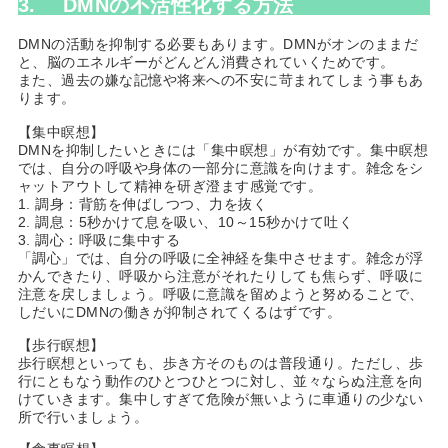
3.
DMNの不活性化する方法
DMNの活動を抑制する必要もあります。DMNがオンのままだ
と、脳のエネルギーがどんどん消費されていくためです。
また、過去の嫌な記憶や将来への不安に苛まれてしまう事もあ
ります。
【集中瞑想】
DMNを抑制したいときには「集中瞑想」が有効です。集中瞑想
では、自分の呼吸や身体の一部分に意識を向けます。雑念をシ
ャットアウトして精神を研ぎ澄ます感覚です。
1. 調身：背筋を伸ばしつつ、力を抜く
2. 調息：5秒かけて息を吸い、10～15秒かけて吐く
3. 調心：呼吸に集中する
「調心」では、自分の呼吸に全神経を集中させます。雑念が浮
かんできたり、呼吸から注意がそれたりしても焦らず、呼吸に
注意を戻しましょう。呼吸に意識を留めようと努めることで、
しだいにDMNの働きが抑制されてくるはずです。
【歩行瞑想】
歩行瞑想といっても、歩き方そのものは普段通り。ただし、歩
行にともなう動作のひとつひとつに対し、並々ならぬ注意を向
けていきます。集中しすぎて危険が無いように車通りの少ない
所で行いましょう。