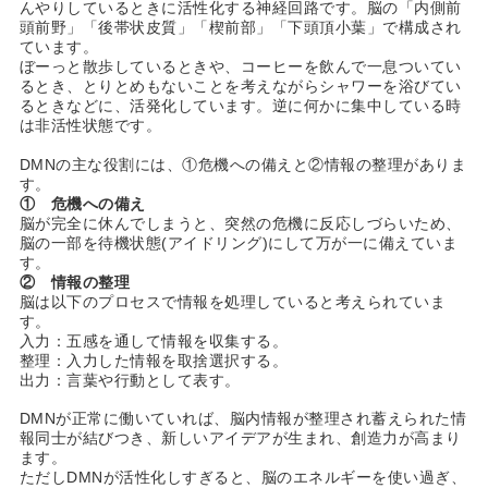
んやりしているときに活性化する神経回路です。脳の「内側前
頭前野」「後帯状皮質」「楔前部」「下頭頂小葉」で構成され
ています。
ぼーっと散歩しているときや、コーヒーを飲んで一息ついてい
るとき、とりとめもないことを考えながらシャワーを浴びてい
るときなどに、活発化しています。逆に何かに集中している時
は非活性状態です。
DMNの主な役割には、①危機への備えと②情報の整理がありま
す。
① 危機への備え
脳が完全に休んでしまうと、突然の危機に反応しづらいため、
脳の一部を待機状態(アイドリング)にして万が一に備えていま
す。
② 情報の整理
脳は以下のプロセスで情報を処理していると考えられていま
す。
入力：五感を通して情報を収集する。
整理：入力した情報を取捨選択する。
出力：言葉や行動として表す。
DMNが正常に働いていれば、脳内情報が整理され蓄えられた情
報同士が結びつき、新しいアイデアが生まれ、創造力が高まり
ます。
ただしDMNが活性化しすぎると、脳のエネルギーを使い過ぎ、