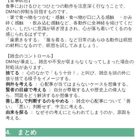
【食事瞑想】
食事におけるひとつひとつの動作を注意深く行なうことで、
DMNの抑制を目指すものです。
・箸で食べ物をつかむ・感触・食べ物が口に入る感触 ・かみ
砕く感触 ・飲み込む感触など、各動作に全神経を傾けてくだ
さい。しだいに意識が研ぎ澄まされ、心が落ち着いてくるのを
感じられるはずです。
「歯磨きをする」「服を着る」など日常のあらゆる動作は瞑想
の材料になるので、瞑想を試してみましょう。
【雑念のコントロール】
DMNが暴走し、雑念や不安が収まらなくなってしまった場合の
対処法があります。
捨てる
： 心のなかで「もう十分！」と叫び、雑念を頭の外に
放り捨てる様子をイメージする。
例外を考える
： 心配事が当てはまらないケースを想像する。
賢者の目線で考える
： 自分が尊敬する人や歴史上の偉人な
ら、問題をどう解決するか想像する。
善し悪しで判断するのをやめる
： 雑念や心配事について「善
い」「悪い」判断せず、中立に考える。
由来を探る
： なぜその考えにとらわれてしまうのか、原因を
考える。
4. まとめ