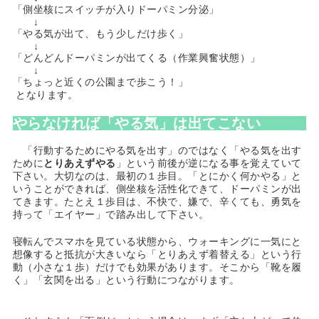
「側坐核にスイッチが入りドーパミン分泌」
↓
「やる気が出て、もう少しだけ歩く」
↓
「どんどんドーパミンが出てくる（作業興奮状態）」
↓
「ちょっと近くの公園まで歩こう！」
となります。
やらなければ「やる気」は出てこない
「行動するためにやる気を出す」のではなく「やる気を出す
ために
とりあえずやる
」という前後が逆になる事を覚えていて
下さい。大切なのは、最初の１歩目。「とにかく何かやる」と
いうことができれば、側坐核を活性化できて、ドーパミンが出
てきます。たとえ１歩目は、不快で、嫌で、辛くても、勇気を
持って「エイヤー」で踏み出して下さい。
寝転んでスマホを見ている状態から、ウォーキングに一気にと
想像すると抵抗が大きいなら「とりあえず着替える」という行
動（小さな１歩）だけでも効果があります。そこから「靴を履
く」「玄関を出る」という行動につながります。