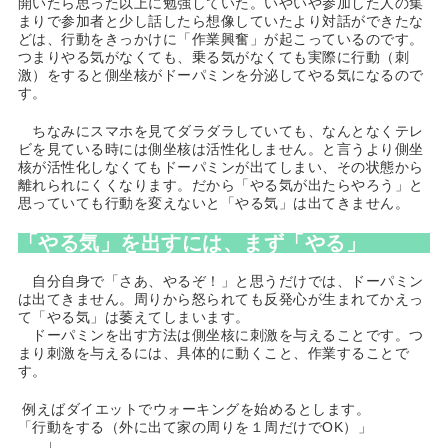
開いたら思った以上に勉強していた。いやいや参加した人の集
まりで参加者と少し話したら想像していたより対話ができたな
どは、行動をきっかけに「作業興奮」が起こっているのです。
つまりやる気がなくても、乗る気がなくても実際に行動（刺
激）をすると側坐核がドーパミンを分泌してやる気になるので
す。
ちなみにスマホを見てダラダラしていても、なんとなくテレ
ビを見ている時には側坐核は活性化しません。と言うより側坐
核が活性化しなくてもドーパミンが出てしまい、その状態から
離れられにくくなります。だから「やる気が出たらやろう」と
思っていても行動を変えないと「やる気」は出てきません。
「やる気」を出すには、まず「やる」
自分自身で「さあ、やるぞ！」と思うだけでは、ドーパミン
は出てきません。周りから怒られても反発心が生まれてかえっ
て「やる気」は萎えてしまいます。
ドーパミンを出す方法は側坐核に刺激を与えることです。つ
まり刺激を与えるには、具体的に動くこと、作業することで
す。
例えばダイエットでウォーキングを始めるとします。
「行動をする（外に出て家の周りを１周だけでOK）」
↓