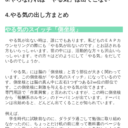
4.やる気の出し方まとめ
やる気のスイッチ「側坐核」
やる気が出ない時は、誰にでもあります。私どものＥＡＰカ
ウンセリングの際にも「やる気が出ないのです」とお話される
方もいらっしゃいます。世の中には、活動的な方々も沢山いら
っしゃいます。その方々はどのようにして「やる気」をだして
いるのでしょうか。
「やる気」には脳の「側坐核」と言う部位が大きく関わって
います。この側坐核が「やる気のスイッチ」になっているので
す。側坐核とは脳の真ん中に左右1つずつある2㎜位の部位で
す。この側坐核に刺激を与えるとやる気が出てきます。
専門用語で「作業興奮」と言われていますが、この時に側坐核
から「報酬系ホルモン」のドーパミンが出ています。ドーパミ
ンは出始めると、どんどん出てくることが知られています。
例えば、
学生時代に試験前なのに、ダラダラ過ごして勉強に取り組め
なかったのに、ちょっとだけ机の前に座って教科書のページを