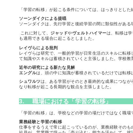
「学習の転移」が起こる条件については、はっきりとした
ソーンダイクによる提唱
ソーンダイクは、先行学習と後続学習の間に類似性がある
これに対して、
ジャッド
や
ヴェルトハイマー
は、転移は学
も適用できる場合に起こるとしました。
レイヴらによる批判
レイヴらは研究で、一般的学習が日常生活のスキルに転移
て知識やスキルは蓄積されていくと主張しました。学校教
近年の研究による新たな見解
エングル
は、頭の中に知識が蓄積されているだけでは転移
シュワルツ
は、ある学習がそのとき最終的な成果につなが
なり転移が起こる長期的な観点を主張しました。
3. 職場における「学習の転移」
「学習の転移」は、学校などの学習の場だけではなく職場
業務経験と学習の転移
仕事をするうえで常に起こっているのが、業務経験そのも
社員が、営業職で培った「売り込む」能力を活かして、就