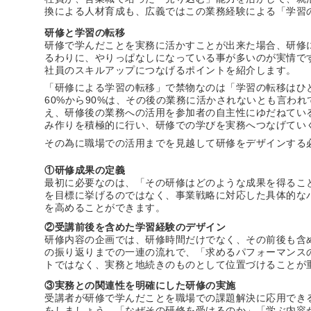
換による人材育成も、広義ではこの業務経験による「学習
研修と学習の転移
研修で学んだことを実務に活かすことが出来た場合、研修
るわりに、やりっぱなしになっている事が多いのが実情で
社員のスキルアップにつなげるポイントを紹介します。
「研修による学習の転移」で禁物なのは「学習の転移はひ
60%から90%は、その後の業務に活かされないとも言わ
え、研修後の業務への活用を参加者の自主性にゆだねてい
み作りを積極的に行い、研修での学びを実務へつなげてい
その為に職場での活用までを見越して研修をデザインする
①研修成果の定義
最初に必要なのは、「その研修はどのような成果を得るこ
を目標に挙げるのではなく、事業戦略に対応した具体的な
を高めることができます。
②受講前後を含めた学習経験のデザイン
研修内容の企画では、研修時間だけでなく、その前後も含
の振り返りまでの一連の流れで、「求めるパフォーマンス
トではなく、実務と地続きのものとして位置づけることが
③実務との関連性を明確にした研修の実施
受講者が研修で学んだことを職場での課題解決に応用でき
をしましょう。「なぜその研修を受けるのか」「学ぶ内容