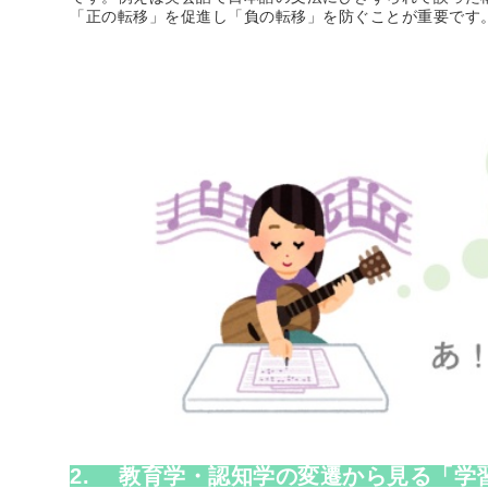
「正の転移」を促進し「負の転移」を防ぐことが重要です
2.
教育学・認知学の変遷から見る「学