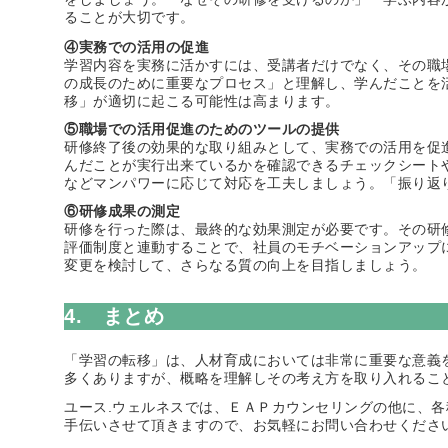
ることが大切です。
④実務での活用の促進
学習内容を実務に活かすには、受講者だけでなく、その職
の成長のために重要なプロセス」と理解し、学んだことを
移」が適切に起こる可能性は高まります。
⑤職場での活用促進のためのツールの提供
研修終了後の効果的な取り組みとして、実務での活用を促
んだことが実行出来ているかを確認できるチェックシート
などマンパワーに応じて対応を工夫しましょう。「振り返
⑥研修成果の測定
研修を行った際は、最終的な効果測定が必要です。その研
評価制度と連動することで、社員のモチベーションアップ
変更を検討して、さらなる質の向上を目指しましょう。
4. まとめ
「学習の転移」は、人材育成においては非常に重要な意義
多くありますが、概略を理解しその考え方を取り入れるこ
ユース.ウェルネスでは、ＥＡＰカウンセリングの他に、
手伝いさせて頂きますので、お気軽にお問い合わせくださ