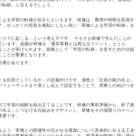
の転移」と言えるでしょう。
による学習の転移が起きたといえます。研修は、費用や時間を投資す
す。せっかくの投資を無駄にしない為に「研修による学習の転移」を
とりでに起こる」という考え方です。 そもそも研修で学んだことの
れています。組織が研修を「通常業務とは異なるイベント」ととら
ることが挙げられます。組織として「学習の転移」を促すための仕組
くことが重要となります。
必要があります。
とを目的としているか」の定義付けです。漫然と「社員の能力向上」
パフォーマンスまで落とし込んで設定することで、実務との結びつき
めて学習の経験を組み立てることです。研修の事前準備から、終了後
の向上」につなげる仕組みをデザインし、研修をその場限りのイベン
重要です。
るよう、実務との関連性や活かせる場面について具体的に伝える工夫
が自身の業務改善にどうつながるのか」を、受講者が明確に思い描け